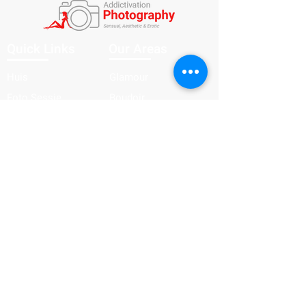
Quick Links
Our Areas
Huis
Glamour
Foto Sessie
Boudoir
Over mij
Artistic nude
Contact
Lingerie
blog
Urbex
Kink
Doe het!
Heb je zin om het mooiste in jou boven te
halen tijdens een super leuke dag waarin jij
helemaal centraal in staat? Die dag is maar
één klik van jou verwijderd:
contact me!
NEEM CONTACT MET ONS OP