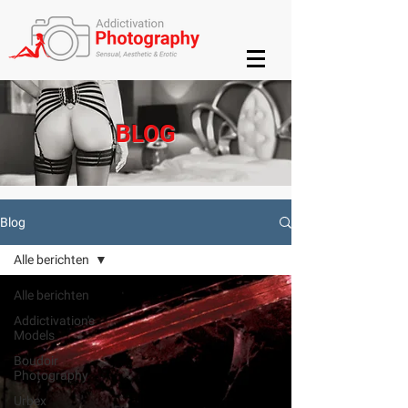
BLOG
Blog
Alle berichten
Alle berichten
Addictivation's
Models
Boudoir
Photography
Urbex